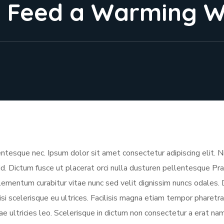
y Feed a Warming W
esque nec. Ipsum dolor sit amet consectetur adipiscing elit. N
 id. Dictum fusce ut placerat orci nulla dusturen pellentesque Pr
elementum curabitur vitae nunc sed velit dignissim nuncs odales.
isi scelerisque eu ultrices. Facilisis magna etiam tempor pharet
tae ultricies leo. Scelerisque in dictum non consectetur a erat na