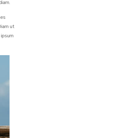
diam.
tes
Diam ut
m ipsum