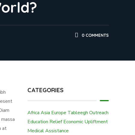
orld?
0 COMMENTS
CATEGORIES
ibh
aesent
 Diam
Africa
Asia
Europe
Tableegh Outreach
ra massa
Education
Relief Economic Upliftment
m at
Medical Assistance