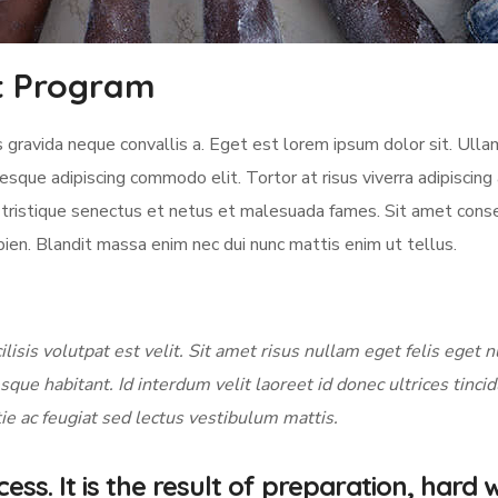
nt Program
s gravida neque convallis a. Eget est lorem ipsum dolor sit. Ull
tesque adipiscing commodo elit. Tortor at risus viverra adipiscing 
i tristique senectus et netus et malesuada fames. Sit amet cons
pien. Blandit massa enim nec dui nunc mattis enim ut tellus.
ilisis volutpat est velit. Sit amet risus nullam eget felis eget n
sque habitant. Id interdum velit laoreet id donec ultrices tinci
ie ac feugiat sed lectus vestibulum mattis.
ess. It is the result of preparation, hard 