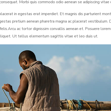
 consequat. Morbi quis commodo odio aenean se adipiscing vitae 
 placerat in egestas erat imperdiet. Et magnis dis parturient mon
Egestas pretium aenean pharetra magna ac placerat vestibulum. 
felis.Arcu ac tortor dignissim convallis aenean et. Posuere lore
d aliquet. Ut tellus elementum sagittis vitae et leo duis ut.