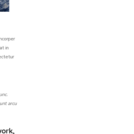
amcorper
at in
ectetur
unc.
dunt arcu
work,