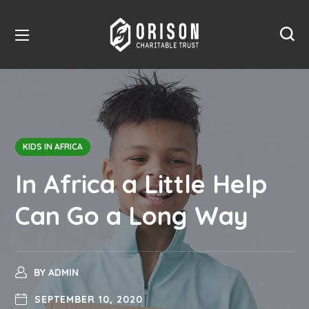
KIDS IN AFRICA
In Africa a Little Help
Can Go a Long Way
BY
ADMIN
SEPTEMBER 10, 2020